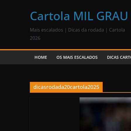
Pular
para
Cartola MIL GRAU
o
conteúdo
Mais escalados | Dicas da rodada | Cartola
2026
HOME
OS MAIS ESCALADOS
DICAS CART
dicasrodada20cartola2025