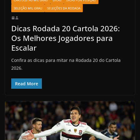
SELEÇÃO MIL GRAU
SELEÇÕES DA RODADA
Dicas Rodada 20 Cartola 2026:
Os Melhores Jogadores para
Escalar
Confira as dicas para mitar na Rodada 20 do Cartola
2026.
Read More