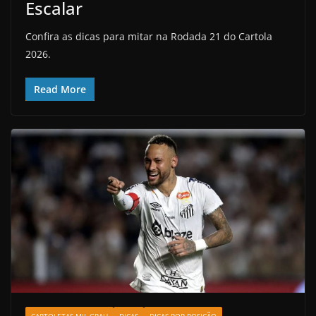
Escalar
Confira as dicas para mitar na Rodada 21 do Cartola
2026.
Read More
CARTOLETAS MIL GRAU
DICAS
DICAS POR POSIÇÃO