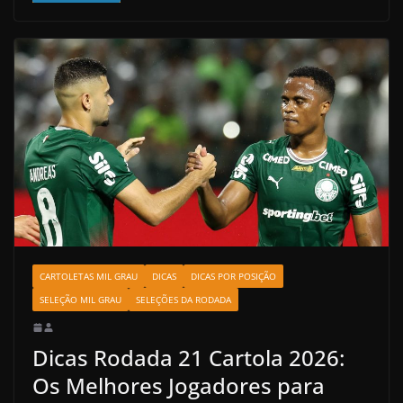
CARTOLETAS MIL GRAU
DICAS
DICAS POR POSIÇÃO
SELEÇÃO MIL GRAU
SELEÇÕES DA RODADA
Dicas Rodada 21 Cartola 2026:
Os Melhores Jogadores para