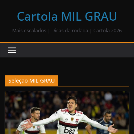
Pular
para
Cartola MIL GRAU
o
conteúdo
Mais escalados | Dicas da rodada | Cartola 2026
Seleção MIL GRAU