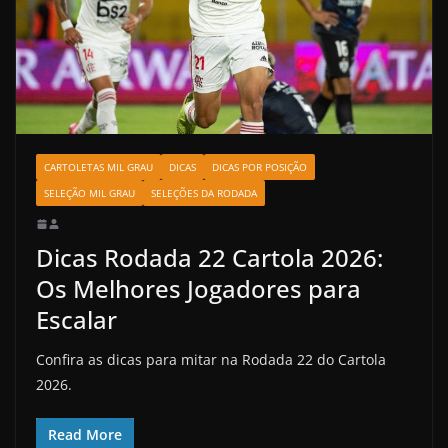
CARTOLETAS MIL GRAU
DICAS
DICAS POR POSIÇÃO
SELEÇÃO MIL GRAU
SELEÇÕES DA RODADA
Dicas Rodada 22 Cartola 2026:
Os Melhores Jogadores para
Escalar
Confira as dicas para mitar na Rodada 22 do Cartola
2026.
Read More