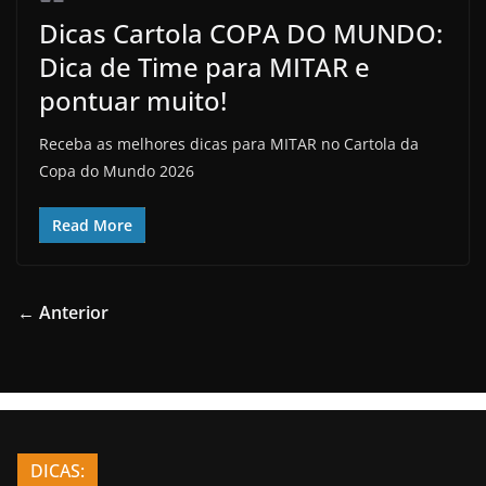
Dicas Cartola COPA DO MUNDO:
Dica de Time para MITAR e
pontuar muito!
Receba as melhores dicas para MITAR no Cartola da
Copa do Mundo 2026
Read More
← Anterior
DICAS: