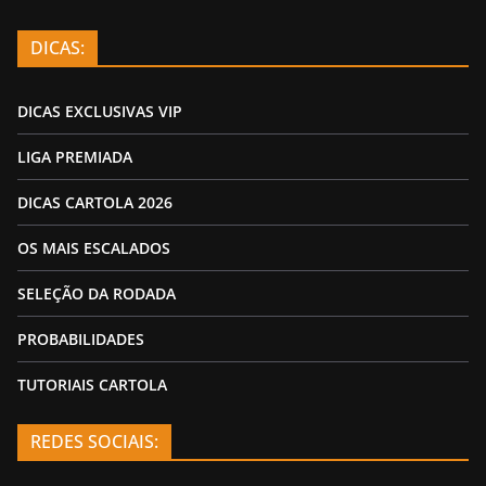
DICAS:
DICAS EXCLUSIVAS VIP
LIGA PREMIADA
DICAS CARTOLA 2026
OS MAIS ESCALADOS
SELEÇÃO DA RODADA
PROBABILIDADES
TUTORIAIS CARTOLA
REDES SOCIAIS: