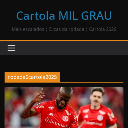
Pular
para
Cartola MIL GRAU
o
conteúdo
Mais escalados | Dicas da rodada | Cartola 2026
rodada6cartola2025