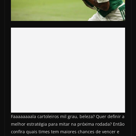
Faaaaaaaala cartoleiros mil grau, beleza? Quer definir a
melhor estratégia para mitar na próxima rodada? Então
confira quais times tem maiores chances de vencer e