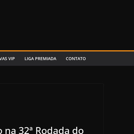
VAS VIP
LIGA PREMIADA
CONTATO
o na 32ª Rodada do