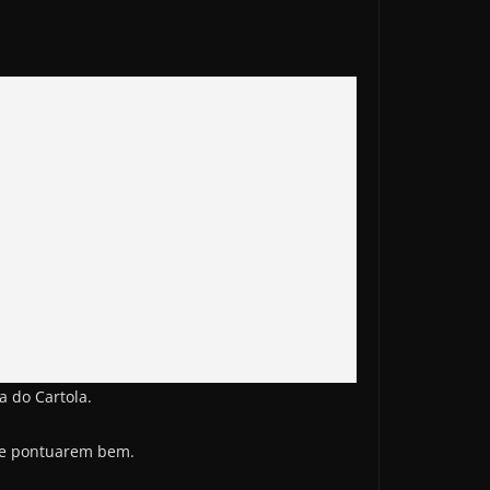
 do Cartola.
 de pontuarem bem.