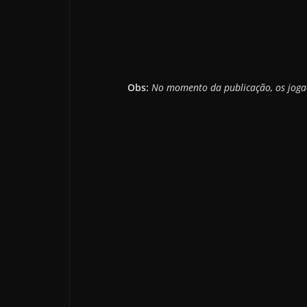
Obs:
No momento da publicação, os jogad