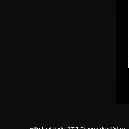
Probabilidades 2022: Chances de vitória n