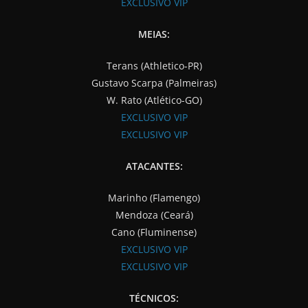
EXCLUSIVO VIP
MEIAS:
Terans (Athletico-PR)
Gustavo Scarpa (Palmeiras)
W. Rato (Atlético-GO)
EXCLUSIVO VIP
EXCLUSIVO VIP
ATACANTES:
Marinho (Flamengo)
Mendoza (Ceará)
Cano (Fluminense)
EXCLUSIVO VIP
EXCLUSIVO VIP
TÉCNICOS: