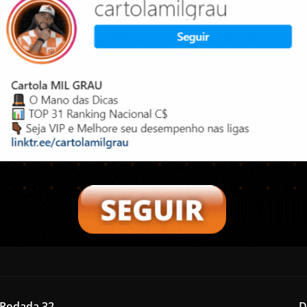
a Rodada 32
D