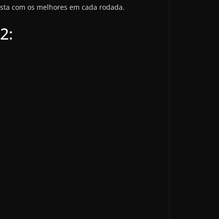
ista com os melhores em cada rodada.
2: