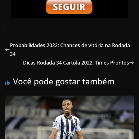
Probabilidades 2022: Chances de vitória na Rodada
34
Dicas Rodada 34 Cartola 2022: Times Prontos
Você pode gostar também