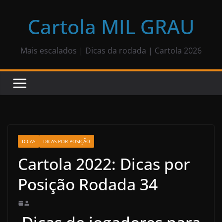
Pular
para
Cartola MIL GRAU
o
conteúdo
Mais escalados | Dicas da rodada | Cartola 2026
DICAS
DICAS POR POSIÇÃO
Cartola 2022: Dicas por
Posição Rodada 34