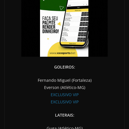
GOLEIROS:
Fernando Miguel (Fortaleza)
Everson (Atlético-MG)
EXCLUSIVO VIP
EXCLUSIVO VIP
LATERAIS:
Guga (Atlético-MG)