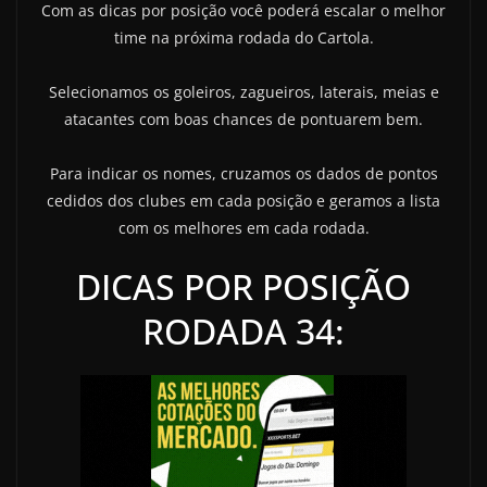
Com as dicas por posição você poderá escalar o melhor
time na próxima rodada do Cartola.
Selecionamos os goleiros, zagueiros, laterais, meias e
atacantes com boas chances de pontuarem bem.
Para indicar os nomes, cruzamos os dados de pontos
cedidos dos clubes em cada posição e geramos a lista
com os melhores em cada rodada.
DICAS POR POSIÇÃO
RODADA 34: