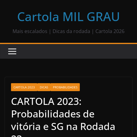
Pular
para
Cartola MIL GRAU
o
conteúdo
Mais escalados | Dicas da rodada | Cartola 2026
CARTOLA 2023
DICAS
PROBABILIDADES
CARTOLA 2023:
Probabilidades de
vitória e SG na Rodada