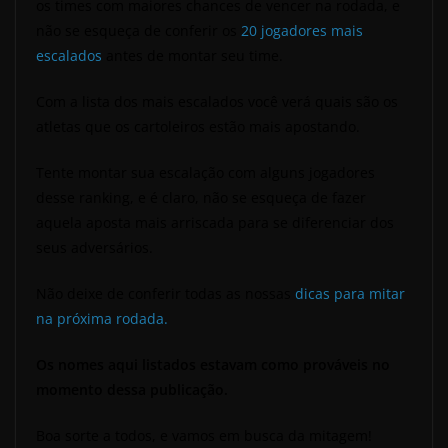
os times com maiores chances de vencer na rodada, e
não se esqueça de conferir os
20 jogadores mais
escalados
antes de montar seu time.
Com a lista dos mais escalados você verá quais são os
atletas que os cartoleiros estão mais apostando.
Tente montar sua escalação com alguns jogadores
desse ranking, e é claro, não se esqueça de fazer
aquela aposta mais arriscada para se diferenciar dos
seus adversários.
Não deixe de conferir todas as nossas
dicas para mitar
na próxima rodada.
Os nomes aqui listados estavam como prováveis no
momento dessa publicação.
Boa sorte a todos, e vamos em busca da mitagem!