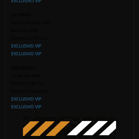
EXCLUSIVO VIP
LATERAIS:
Felipe Jonatan SAN
Madson SAN
Matheuzinho FLA
EXCLUSIVO VIP
EXCLUSIVO VIP
ZAGUEIROS:
Lucas Kal AME
Willian Arão FLA
Nathan Silva CAM
EXCLUSIVO VIP
EXCLUSIVO VIP