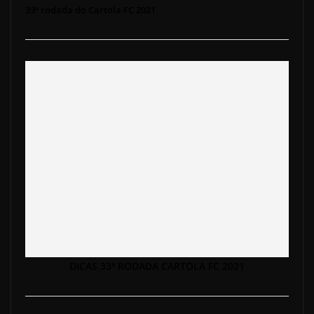
33ª rodada do Cartola FC 2021
DICAS 33ª RODADA CARTOLA FC 2021