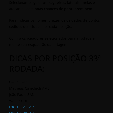
Selecionamos goleiros, zagueiros, laterais, meias e
atacantes com
boas chances de pontuarem bem
.
Para indicar os nomes,
cruzamos os dados
de pontos
cedidos dos clubes por cada posição.
Confira os jogadores selecionados para a rodada e
monte seu esquadrão da mitagem!
DICAS POR POSIÇÃO 33ª
RODADA:
GOLEIROS:
Matheus Cavichioli AME
João Paulo SAN
Walter CUI
EXCLUSIVO VIP