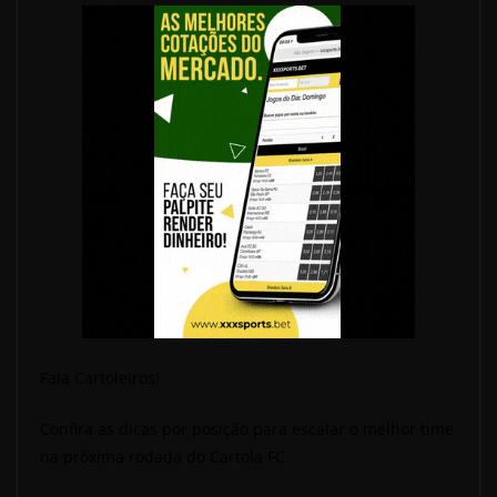
Fala Cartoleiros!
Confira as dicas por posição para escalar o melhor time
na próxima rodada do Cartola FC.