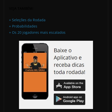
VEJA TAMBÉM:
+ Seleções da Rodada
+ Probabilidades
+ Os 20 jogadores mais escalados