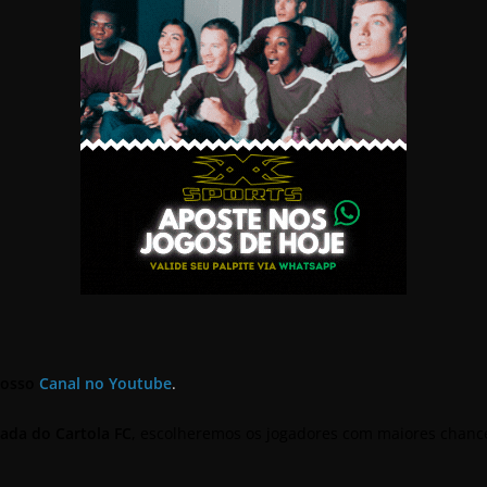
nosso
Canal no Youtube
.
ada do Cartola FC
, escolheremos os jogadores com maiores cha