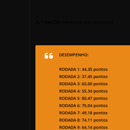
ALTERAÇÕES:
Nenhuma até o momento.
DESEMPENHO:
RODADA 1: 44,35 pontos
RODADA 2: 37,45 pontos
RODADA 3: 65,00 pontos
RODADA 4: 55,34 pontos
RODADA 5: 80,47 pontos
RODADA 6: 75,04 pontos
RODADA 7: 49,18 pontos
RODADA 8: 74,11 pontos
RODADA 9: 64,14 pontos