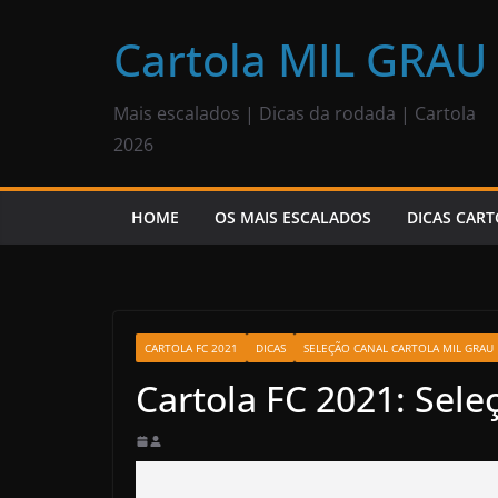
Pular
para
Cartola MIL GRAU
o
conteúdo
Mais escalados | Dicas da rodada | Cartola
2026
HOME
OS MAIS ESCALADOS
DICAS CART
CARTOLA FC 2021
DICAS
SELEÇÃO CANAL CARTOLA MIL GRAU
Cartola FC 2021: Sele