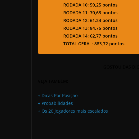
RODADA 10: 59,25 pontos
RODADA 11: 70,63 pontos
RODADA 12: 61,24 pontos
RODADA 13: 84,75 pontos
RODADA 14: 62,77 pontos
TOTAL GERAL:
883,72 pontos
GOSTOU DAS DIC
VEJA TAMBÉM:
+ Dicas Por Posição
+ Probabilidades
+ Os 20 jogadores mais escalados