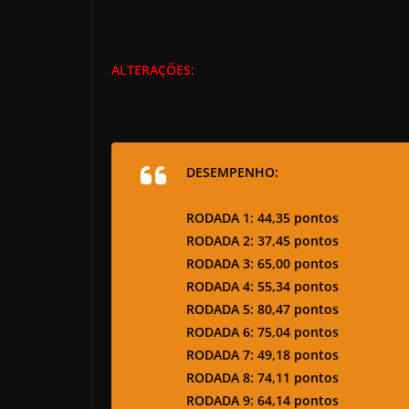
ALTERAÇÕES:
DESEMPENHO:
RODADA 1: 44,35 pontos
RODADA 2: 37,45 pontos
RODADA 3: 65,00 pontos
RODADA 4: 55,34 pontos
RODADA 5: 80,47 pontos
RODADA 6: 75,04 pontos
RODADA 7: 49,18 pontos
RODADA 8: 74,11 pontos
RODADA 9: 64,14 pontos