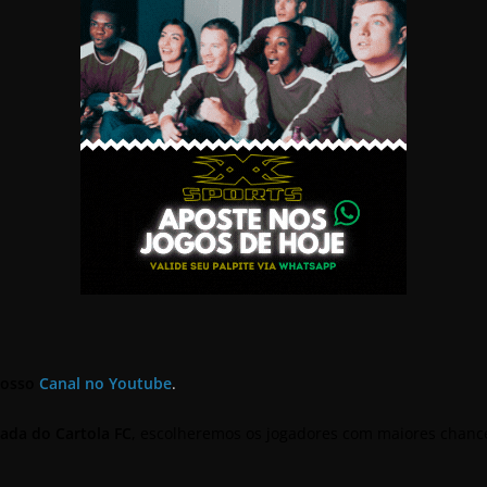
nosso
Canal no Youtube
.
ada do Cartola FC
, escolheremos os jogadores com maiores cha