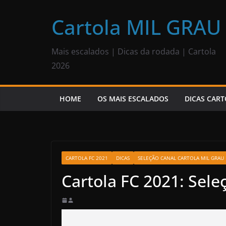
Pular
para
Cartola MIL GRAU
o
conteúdo
Mais escalados | Dicas da rodada | Cartola
2026
HOME
OS MAIS ESCALADOS
DICAS CART
CARTOLA FC 2021
DICAS
SELEÇÃO CANAL CARTOLA MIL GRAU
Cartola FC 2021: Sele