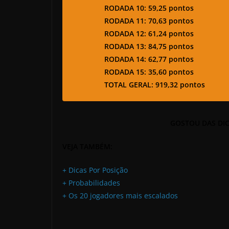
RODADA 10: 59,25 pontos
RODADA 11: 70,63 pontos
RODADA 12: 61,24 pontos
RODADA 13: 84,75 pontos
RODADA 14: 62,77 pontos
RODADA 15: 35,60 pontos
TOTAL GERAL:
919,32 pontos
GOSTOU DAS DIC
VEJA TAMBÉM:
+ Dicas Por Posição
+ Probabilidades
+ Os 20 jogadores mais escalados