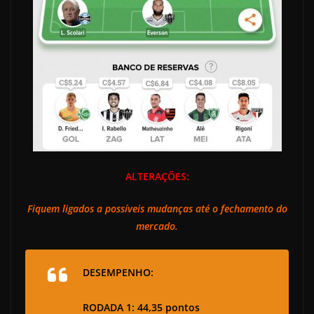
ALTERAÇÕES:
Fiquem ligados a possíveis mudanças até o fechamento do
mercado.
DESEMPENHO:
RODADA 1: 44,35 pontos