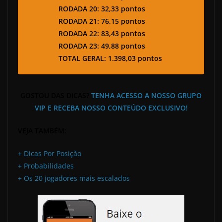
RODADA 20: 32,33 pontos
RODADA 21: 76,15 pontos
RODADA 22: 83,43 pontos
RODADA 23: 49,88 pontos
TOTAL GERAL: 1.398
,03 pontos
GOSTOU DAS DICAS?
TENHA ACESSO A NOSSO GRUPO
VIP E RECEBA NOSSO CONTEÚDO EXCLUSIVO!
VEJA TAMBÉM:
+ Dicas Por Posição
+ Probabilidades
+ Os 20 jogadores mais escalados