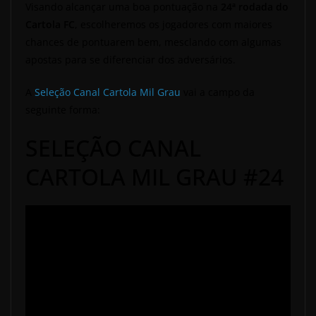
Visando alcançar uma boa pontuação na
24ª
rodada do
Cartola FC
, escolheremos os jogadores com maiores
chances de pontuarem bem, mesclando com algumas
apostas para se diferenciar dos adversários.
A
Seleção Canal Cartola Mil Grau
vai a campo da
seguinte forma:
SELEÇÃO CANAL
CARTOLA MIL GRAU #24