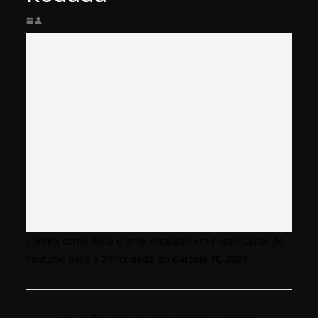
Confira como ficou o time escalado em nosso Canal do
Youtube para a
24ª rodada do Cartola FC 2021