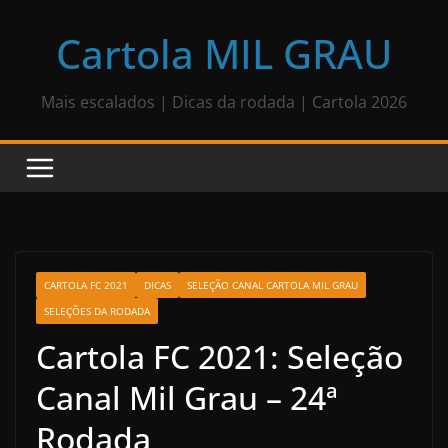
Pular
para
Cartola MIL GRAU
o
conteúdo
Mais escalados | Dicas da rodada | Cartola 2026
CARTOLA FC 2021
DICAS
SELEÇÃO CANAL CARTOLA MIL GRAU
SELEÇÕES DA RODADA
Cartola FC 2021: Seleção
Canal Mil Grau – 24ª
Rodada