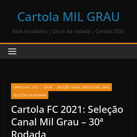
Pular
para
Cartola MIL GRAU
o
conteúdo
Mais escalados | Dicas da rodada | Cartola 2026
CARTOLA FC 2021
DICAS
SELEÇÃO CANAL CARTOLA MIL GRAU
SELEÇÕES DA RODADA
Cartola FC 2021: Seleção
Canal Mil Grau – 30ª
Rodada