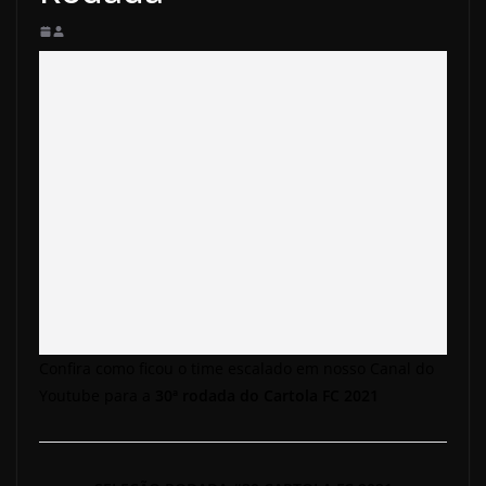
Confira como ficou o time escalado em nosso Canal do
Youtube para a
30ª rodada do Cartola FC 2021