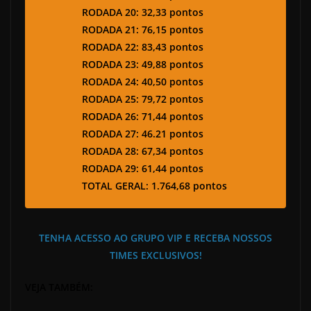
RODADA 20: 32,33 pontos
RODADA 21: 76,15 pontos
RODADA 22: 83,43 pontos
RODADA 23: 49,88 pontos
RODADA 24: 40,50 pontos
RODADA 25: 79,72 pontos
RODADA 26: 71,44 pontos
RODADA 27: 46.21 pontos
RODADA 28: 67,34 pontos
RODADA 29: 61,44 pontos
TOTAL GERAL: 1.764,68 pontos
TENHA ACESSO AO GRUPO VIP E RECEBA NOSSOS
TIMES EXCLUSIVOS!
VEJA TAMBÉM: