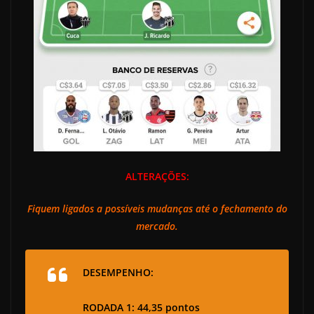
ALTERAÇÕES:
Fiquem ligados a possíveis mudanças até o fechamento do
mercado.
DESEMPENHO:
RODADA 1: 44,35 pontos