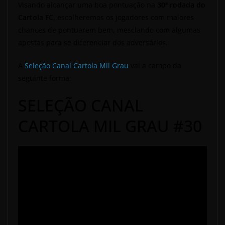
Visando alcançar uma boa pontuação na
30ª
rodada do
Cartola FC
, escolheremos os jogadores com maiores
chances de pontuarem bem, mesclando com algumas
apostas para se diferenciar dos adversários.
A
Seleção Canal Cartola Mil Grau
vai a campo da
seguinte forma:
SELEÇÃO CANAL
CARTOLA MIL GRAU #30