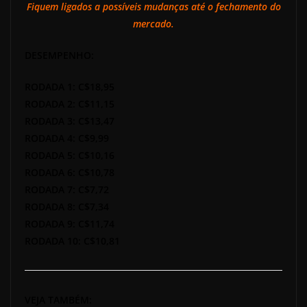
Fiquem ligados a possíveis mudanças até o fechamento do
mercado.
DESEMPENHO:
RODADA 1: C$18,95
RODADA 2: C$11,15
RODADA 3: C$13,47
RODADA 4: C$9,99
RODADA 5: C$10,16
RODADA 6: C$10,78
RODADA 7: C$7,72
RODADA 8: C$7,34
RODADA 9: C$11,74
RODADA 10: C$10,81
VEJA TAMBÉM: