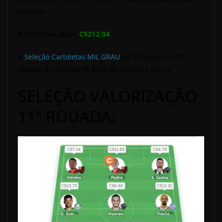
máxima.
Patrimônio atual:
C$212,04
A
Seleção Cartoletas MIL GRAU
vai a campo na
11ª
rodada do Cartola FC 2021
da seguinte forma:
SELEÇÃO VALORIZAÇÃO
11ª RODADA: