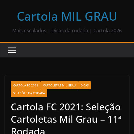
Pular
para
Cartola MIL GRAU
o
conteúdo
Mais escalados | Dicas da rodada | Cartola 2026
CARTOLA FC 2021
CARTOLETAS MIL GRAU
DICAS
SELEÇÕES DA RODADA
Cartola FC 2021: Seleção
Cartoletas Mil Grau – 11ª
Rodada