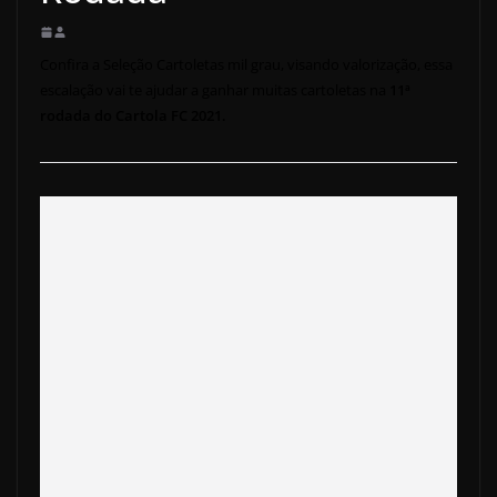
Confira a Seleção Cartoletas mil grau, visando valorização, essa
escalação vai te ajudar a ganhar muitas cartoletas na
11ª
rodada do Cartola FC 2021.