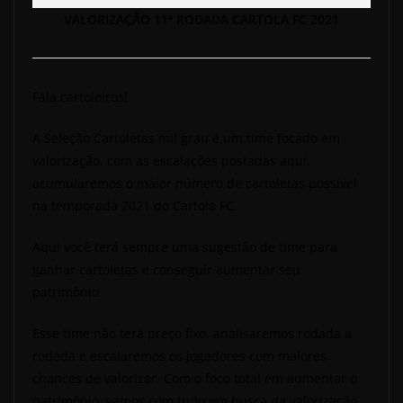
VALORIZAÇÃO 11ª RODADA CARTOLA FC 2021
Fala cartoleiros!
A Seleção Cartoletas mil grau é um time focado em
valorização, com as escalações postadas aqui,
acumularemos o maior número de cartoletas possível
na temporada 2021 do Cartola FC.
Aqui você terá sempre uma sugestão de time para
ganhar cartoletas e conseguir aumentar seu
patrimônio.
Esse time não terá preço fixo, analisaremos rodada a
rodada e escalaremos os jogadores com maiores
chances de valorizar. Com o foco total em aumentar o
patrimônio, vamos com tudo em busca da valorização