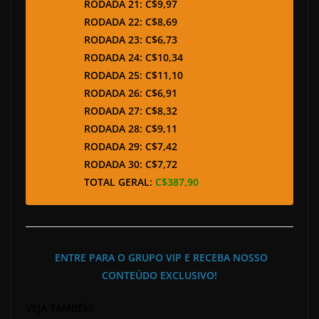
RODADA 21: C$9,97
RODADA 22: C$8,69
RODADA 23: C$6,73
RODADA 24: C$10,34
RODADA 25: C$11,10
RODADA 26: C$6,91
RODADA 27: C$8,32
RODADA 28: C$9,11
RODADA 29: C$7,42
RODADA 30: C$7,72
TOTAL GERAL:
C$387,90
ENTRE PARA O GRUPO VIP E RECEBA NOSSO
CONTEÚDO EXCLUSIVO!
VEJA TAMBÉM: