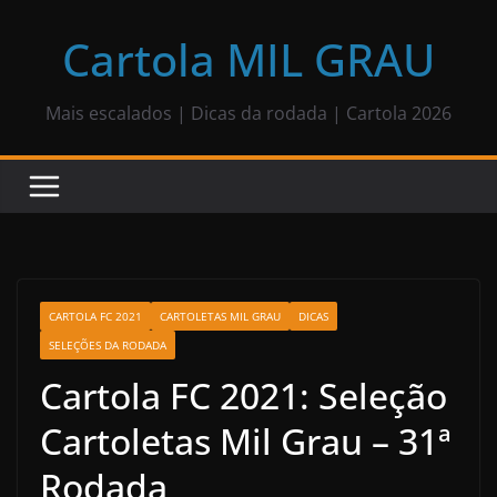
Pular
para
Cartola MIL GRAU
o
conteúdo
Mais escalados | Dicas da rodada | Cartola 2026
CARTOLA FC 2021
CARTOLETAS MIL GRAU
DICAS
SELEÇÕES DA RODADA
Cartola FC 2021: Seleção
Cartoletas Mil Grau – 31ª
Rodada