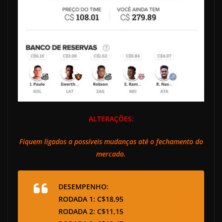
ALTERAÇÕES:
Fiquem ligados a possíveis mudanças até o fechamento do
mercado.
DESEMPENHO:
RODADA 1: C$18,95
RODADA 2: C$11,15