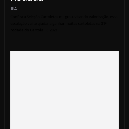
Confira a Seleção Cartoletas mil grau, visando valorização, essa
escalação vai te ajudar a ganhar muitas cartoletas na
31ª
rodada do Cartola FC 2021.