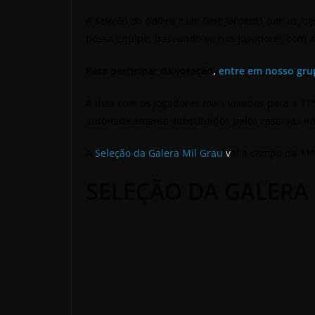
A
Seleção da Galera é um time formado com os jog
nossa equipe, baseando-se nos jogadores com 
Para participar da votação
,
entre em nosso gru
A lista com os jogadores mais votados para a
11
automaticamente substituídos pelos reservas 
A
Seleção da Galera Mil Grau
v
ai a campo na
11ª
SELEÇÃO DA GALERA 