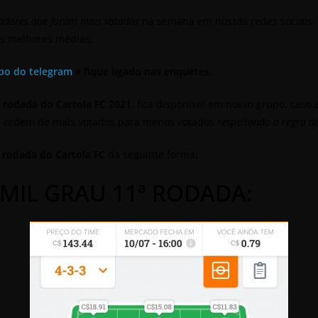
adores que foram mais votados
na semana em nossas redes sociais. 
as melhores médias.
po do telegram
e fique ligado nas enquetes.
ª rodada do Cartola FC 2021
. fica disponível em nosso grupo, caso
na ordem de mais votados para menos votados
respeitando a regra d
 rodada do Cartola FC
da seguinte forma:
MIL GRAU 11ª RODADA: