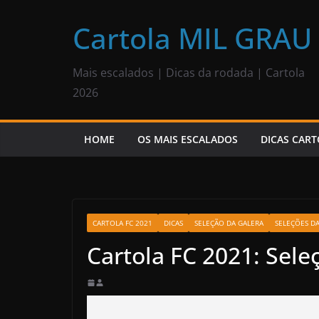
Pular
para
Cartola MIL GRAU
o
conteúdo
Mais escalados | Dicas da rodada | Cartola
2026
HOME
OS MAIS ESCALADOS
DICAS CART
CARTOLA FC 2021
DICAS
SELEÇÃO DA GALERA
SELEÇÕES D
Cartola FC 2021: Sele