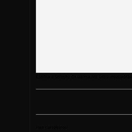
Confira a Seleção da Galera Mil Grau, esquadrã
Fala Cartoleiros!