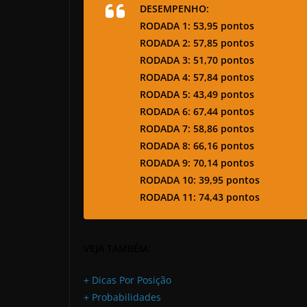
DESEMPENHO:
RODADA 1: 53,95 pontos
RODADA 2: 57,85 pontos
RODADA 3: 51,70 pontos
RODADA 4: 57,84 pontos
RODADA 5: 43,49 pontos
RODADA 6: 67,44 pontos
RODADA 7: 58,86 pontos
RODADA 8: 66,16 pontos
RODADA 9: 70,14 pontos
RODADA 10: 39,95 pontos
RODADA 11: 74,43 pontos
VEJA TAMBÉM:
+ Dicas Por Posição
+ Probabilidades