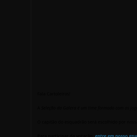
Fala Cartoleiros!
A
Seleção da Galera é um time formado com os jog
O capitão do esquadrão será escolhido por nos
Para participar da votação
,
entre em nosso gru