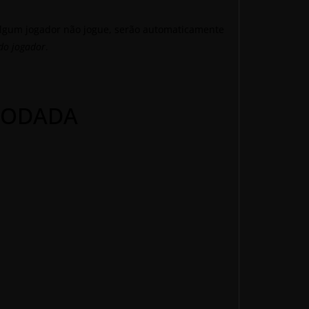
algum jogador não jogue, serão automaticamente
do jogador
.
 RODADA