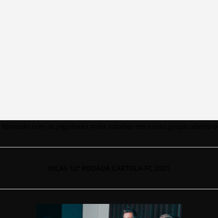
ão formado com os jogadores mais votados em nosso grupo aberto d
DICAS 12ª RODADA CARTOLA FC 2021