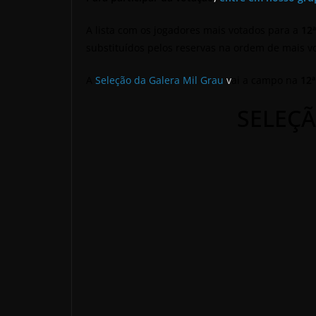
A lista com os jogadores mais votados para a
12
substituídos pelos reservas na ordem de mais 
A
Seleção da Galera Mil Grau
v
ai a campo na
12ª
SELEÇÃ