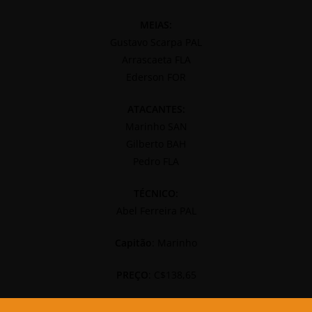
MEIAS:
Gustavo Scarpa PAL
Arrascaeta FLA
Ederson FOR
ATACANTES:
Marinho SAN
Gilberto BAH
Pedro FLA
TÉCNICO:
Abel Ferreira PAL
Capitão
: Marinho
PREÇO
: C$138,65