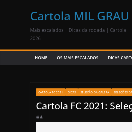
Pular
para
Cartola MIL GRAU
o
conteúdo
Mais escalados | Dicas da rodada | Cartola
2026
HOME
OS MAIS ESCALADOS
DICAS CART
CARTOLA FC 2021
DICAS
SELEÇÃO DA GALERA
SELEÇÕES D
Cartola FC 2021: Sele