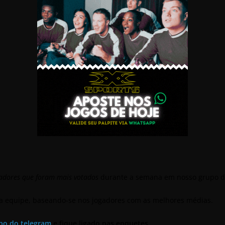
adores que foram mais votados
durante a semana em nosso grupo d
sa equipe, baseando-se nos jogadores com as melhores médias.
po do telegram
e fique ligado nas enquetes.