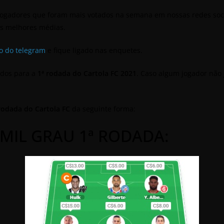
jogadores que foram mais votados na semana em nossas redes soci
as melhores médias.
o do telegram
e fique ligado nas enquetes.
tados para a
1ª rodada do Cartola FC 2021
. Caso algum jogador não
rodada do Cartola FC
da seguinte forma:
MIL GRAU 1ª RODADA: