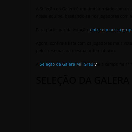
A Seleção da Galera é um time formado com os 
nossa equipe, baseando-se nos jogadores com 
Para participar da votação
,
entre em nosso grup
Agora, confira a lista com os jogadores mais vo
pelos reservas na mesma ordem abaixo.
A
Seleção da Galera Mil Grau
v
ai a campo na
1ª 
SELEÇÃO DA GALERA 