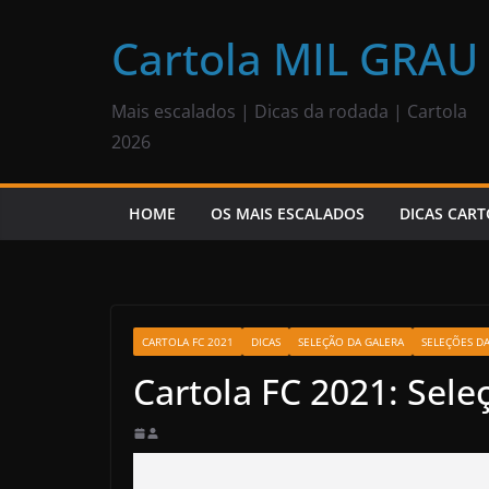
Pular
para
Cartola MIL GRAU
o
conteúdo
Mais escalados | Dicas da rodada | Cartola
2026
HOME
OS MAIS ESCALADOS
DICAS CART
CARTOLA FC 2021
DICAS
SELEÇÃO DA GALERA
SELEÇÕES D
Cartola FC 2021: Sele