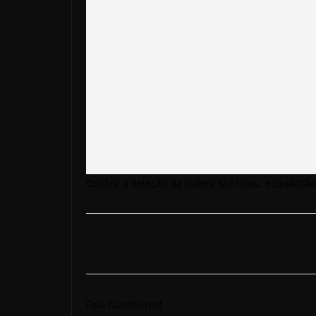
Confira a Seleção da Galera Mil Grau, esquadrã
Fala Cartoleiros!