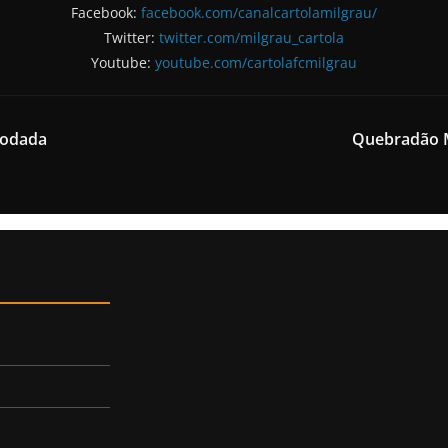
Facebook:
facebook.com/canalcartolamilgrau/
Twitter:
twitter.com/milgrau_cartola
Youtube:
youtube.com/cartolafcmilgrau
Rodada
Quebradão M