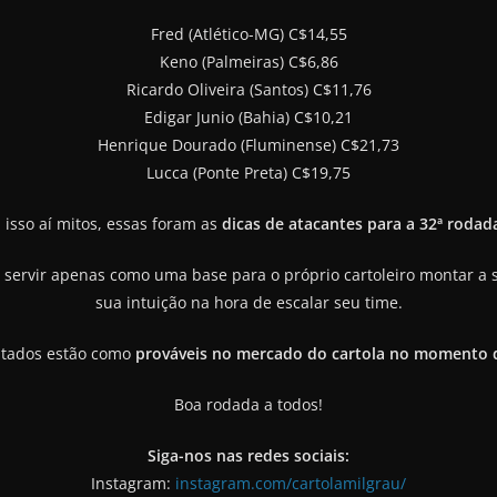
Fred (Atlético-MG) C$14,55
Keno (Palmeiras) C$6,86
Ricardo Oliveira (Santos) C$11,76
Edigar Junio (Bahia) C$10,21
Henrique Dourado (Fluminense) C$21,73
Lucca (Ponte Preta) C$19,75
 isso aí mitos, essas foram as
dicas de atacantes para a 32ª rodad
ervir apenas como uma base para o próprio cartoleiro montar a s
sua intuição na hora de escalar seu time.
tados estão como
prováveis no mercado do cartola no momento d
Boa rodada a todos!
Siga-nos nas redes sociais:
Instagram:
instagram.com/cartolamilgrau/