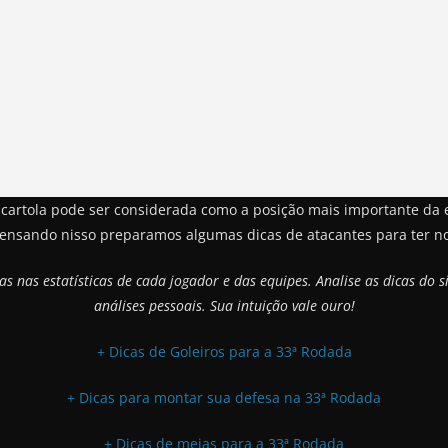
 cartola pode ser considerada como a posição mais importante da 
ensando nisso preparamos algumas dicas de atacantes para ter no
 nas estatísticas de cada jogador e das equipes. Analise as dicas do 
análises pessoais. Sua intuição vale ouro!
+ Dicas de Goleiros para a 33ª Rodada
+ Dicas para montar sua defesa na 33ª Rodada
+ Dicas de meias para a 33ª Rodada