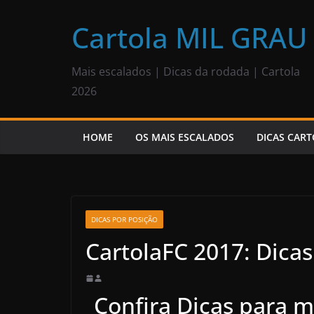
Pular
para
Cartola MIL GRAU
o
conteúdo
Mais escalados | Dicas da rodada | Cartola
2026
HOME
OS MAIS ESCALADOS
DICAS CART
DICAS POR POSIÇÃO
CartolaFC 2017: Dicas
Confira Dicas para 