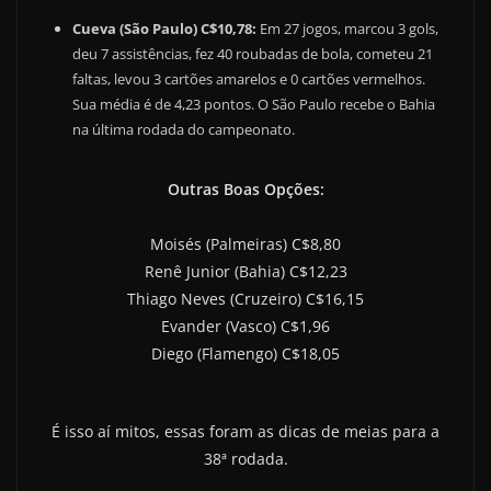
Cueva (São Paulo) C$10,78:
Em 27 jogos, marcou 3 gols,
deu 7 assistências, fez 40 roubadas de bola, cometeu 21
faltas, levou 3 cartões amarelos e 0 cartões vermelhos.
Sua média é de 4,23 pontos. O São Paulo recebe o Bahia
na última rodada do campeonato.
Outras Boas Opções:
Moisés (Palmeiras) C$8,80
Renê Junior (Bahia) C$12,23
Thiago Neves (Cruzeiro) C$16,15
Evander (Vasco) C$1,96
Diego (Flamengo) C$18,05
É isso aí mitos, essas foram as dicas de meias para a
38ª rodada.