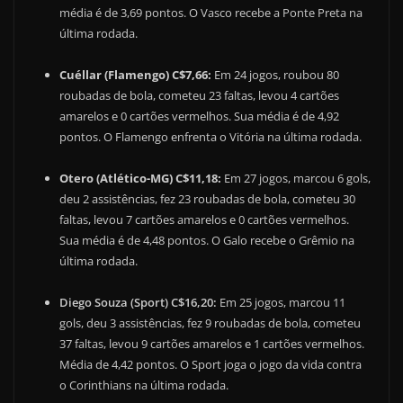
média é de 3,69 pontos. O Vasco recebe a Ponte Preta na
última rodada.
Cuéllar (Flamengo) C$7,66:
Em 24 jogos, roubou 80
roubadas de bola, cometeu 23 faltas, levou 4 cartões
amarelos e 0 cartões vermelhos. Sua média é de 4,92
pontos. O Flamengo enfrenta o Vitória na última rodada.
Otero (Atlético-MG) C$11,18:
Em 27 jogos, marcou 6 gols,
deu 2 assistências, fez 23 roubadas de bola, cometeu 30
faltas, levou 7 cartões amarelos e 0 cartões vermelhos.
Sua média é de 4,48 pontos. O Galo recebe o Grêmio na
última rodada.
Diego Souza (Sport) C$16,20:
Em 25 jogos, marcou 11
gols, deu 3 assistências, fez 9 roubadas de bola, cometeu
37 faltas, levou 9 cartões amarelos e 1 cartões vermelhos.
Média de 4,42 pontos. O Sport joga o jogo da vida contra
o Corinthians na última rodada.