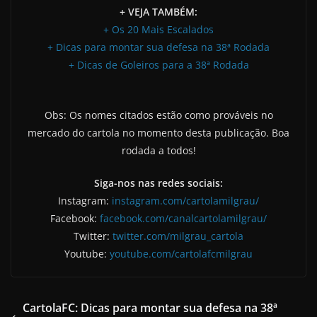
+ VEJA TAMBÉM:
+ Os 20 Mais Escalados
+ Dicas para montar sua defesa na 38ª Rodada
+ Dicas de Goleiros para a 38ª Rodada
Obs: Os nomes citados estão como prováveis no
mercado do cartola no momento desta publicação. Boa
rodada a todos!
Siga-nos nas redes sociais:
Instagram:
instagram.com/cartolamilgrau/
Facebook:
facebook.com/canalcartolamilgrau/
Twitter:
twitter.com/milgrau_cartola
Youtube:
youtube.com/cartolafcmilgrau
CartolaFC: Dicas para montar sua defesa na 38ª