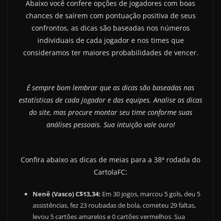
Abaixo você confere opções de jogadores com boas
chances de saírem com pontuação positiva de seus
confrontos, as dicas são baseadas nos números
individuais de cada jogador e nos times que
consideramos ter maiores probabilidades de vencer.
É sempre bom lembrar que as dicas são baseadas nas
estatísticas de cada jogador e das equipes. Analise as dicas
do site, mas procure montar seu time conforme suas
análises pessoais. Sua intuição vale ouro!
Confira abaixo as dicas de meias para a 38ª rodada do
CartolaFC:
Nenê (Vasco) C$13,34:
Em 30 jogos, marcou 5 gols, deu 5
assistências, fez 23 roubadas de bola, cometeu 29 faltas,
levou 5 cartões amarelos e 0 cartões vermelhos. Sua