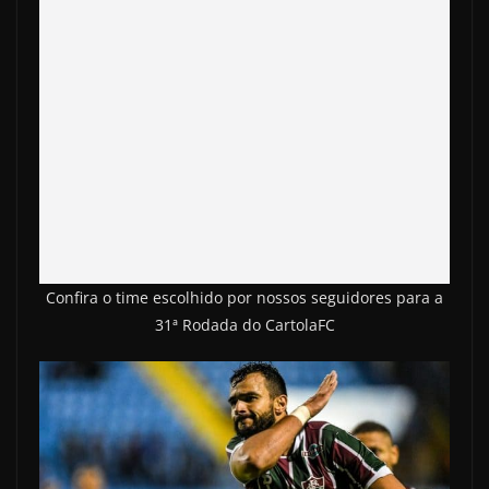
Confira o time escolhido por nossos seguidores para a
31ª Rodada do CartolaFC