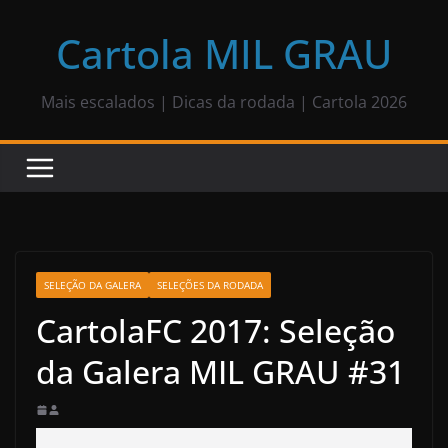
Pular
para
Cartola MIL GRAU
o
conteúdo
Mais escalados | Dicas da rodada | Cartola 2026
SELEÇÃO DA GALERA
SELEÇÕES DA RODADA
CartolaFC 2017: Seleção
da Galera MIL GRAU #31