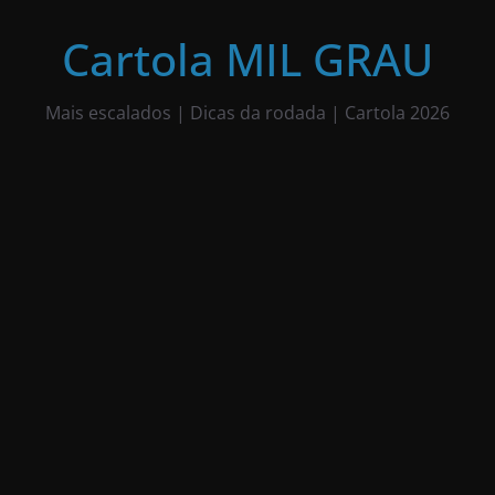
Pular
para
Cartola MIL GRAU
o
conteúdo
Mais escalados | Dicas da rodada | Cartola 2026