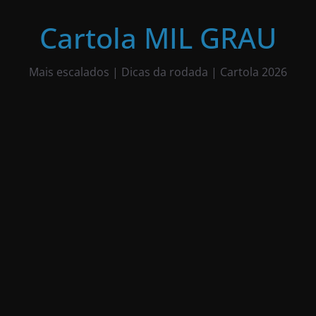
Pular
para
Cartola MIL GRAU
o
conteúdo
Mais escalados | Dicas da rodada | Cartola 2026