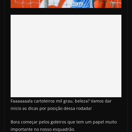
Faaaaaaala cartoleiros mil grau, beleza? Vamos dar
início as dicas por posição dessa rodada!
Bora começar pelos goleiros que tem um papel muito
importante no nosso esquadrão.