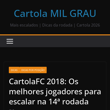
Pular
para
Cartola MIL GRAU
o
conteúdo
Mais escalados | Dicas da rodada | Cartola 2026
DICAS
DICAS POR POSIÇÃO
CartolaFC 2018: Os
melhores jogadores para
escalar na 14ª rodada