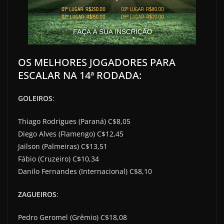
OS MELHORES JOGADORES PARA
ESCALAR NA 14ª RODADA:
GOLEIROS
:
Thiago Rodrigues (Paraná) C$8,05
Diego Alves (Flamengo) C$12,45
Jailson (Palmeiras) C$13,51
Fábio (Cruzeiro) C$10,34
Danilo Fernandes (Internacional) C$8,10
ZAGUEIROS
:
Pedro Geromel (Grêmio) C$18,08