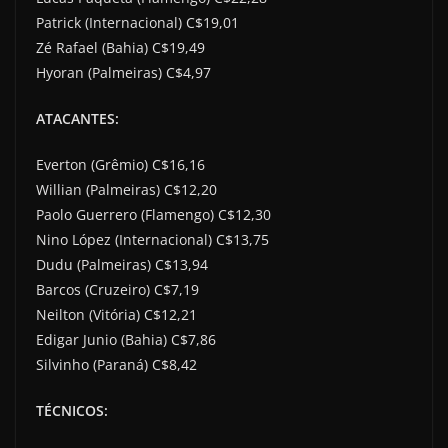
Patrick (Internacional) C$19,01
Zé Rafael (Bahia) C$19,49
Hyoran (Palmeiras) C$4,97
ATACANTES:
Everton (Grêmio) C$16,16
Willian (Palmeiras) C$12,20
Paolo Guerrero (Flamengo) C$12,30
Nino López (Internacional) C$13,75
Dudu (Palmeiras) C$13,94
Barcos (Cruzeiro) C$7,19
Neilton (Vitória) C$12,21
Edigar Junio (Bahia) C$7,86
Silvinho (Paraná) C$8,42
TÉCNICOS: