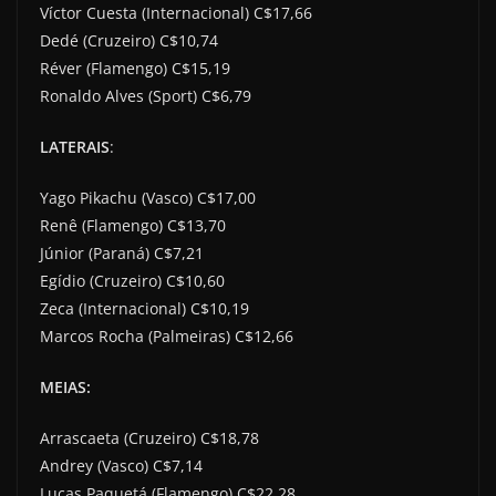
Víctor Cuesta (Internacional) C$17,66
Dedé (Cruzeiro) C$10,74
Réver (Flamengo) C$15,19
Ronaldo Alves (Sport) C$6,79
LATERAIS
:
Yago Pikachu (Vasco) C$17,00
Renê (Flamengo) C$13,70
Júnior (Paraná) C$7,21
Egídio (Cruzeiro) C$10,60
Zeca (Internacional) C$10,19
Marcos Rocha (Palmeiras) C$12,66
MEIAS:
Arrascaeta (Cruzeiro) C$18,78
Andrey (Vasco) C$7,14
Lucas Paquetá (Flamengo) C$22,28