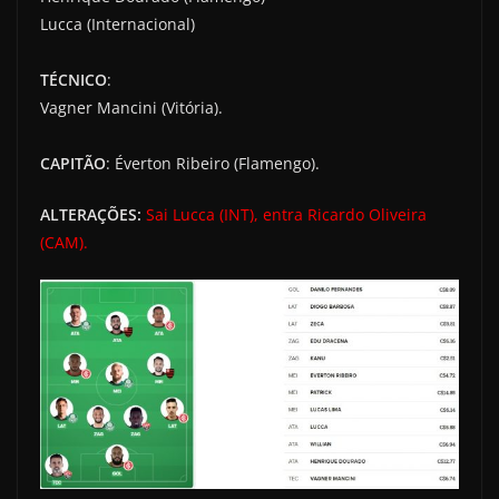
Lucca (Internacional)
TÉCNICO
:
Vagner Mancini (Vitória).
CAPITÃO
: Éverton Ribeiro (Flamengo).
ALTERAÇÕES:
Sai Lucca (INT), entra Ricardo Oliveira
(CAM).