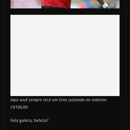
Aqui você sempre terá um time custando no máximo
C$100,00.
Fala galera, beleza?