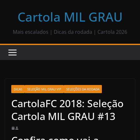
Pular
para
Cartola MIL GRAU
o
conteúdo
Mais escalados | Dicas da rodada | Cartola 2026
DICAS
SELEÇÃO MIL GRAU VIP
SELEÇÕES DA RODADA
CartolaFC 2018: Seleção
Cartola MIL GRAU #13