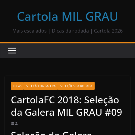
Pular
para
Cartola MIL GRAU
o
conteúdo
Mais escalados | Dicas da rodada | Cartola 2026
DICAS
SELEÇÃO DA GALERA
SELEÇÕES DA RODADA
CartolaFC 2018: Seleção
da Galera MIL GRAU #09