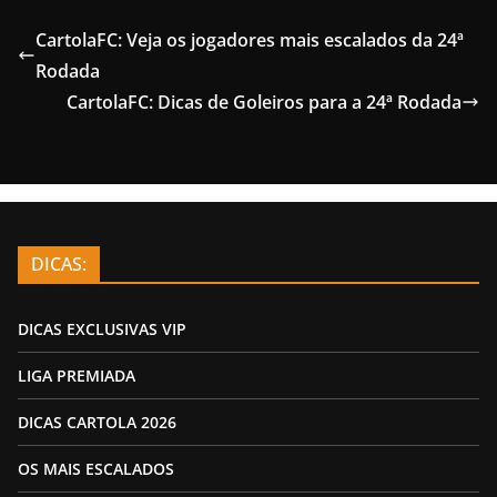
CartolaFC: Veja os jogadores mais escalados da 24ª
Rodada
CartolaFC: Dicas de Goleiros para a 24ª Rodada
DICAS:
DICAS EXCLUSIVAS VIP
LIGA PREMIADA
DICAS CARTOLA 2026
OS MAIS ESCALADOS