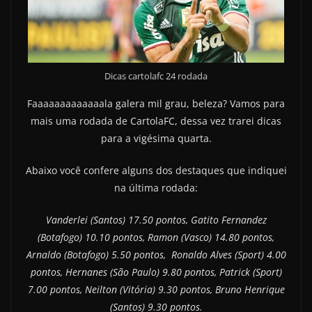
Dicas cartolafc 24 rodada
Faaaaaaaaaaaaala galera mil grau, beleza? Vamos para
mais uma rodada de CartolaFC, dessa vez trarei dicas
para a vigésima quarta.
Abaixo você confere alguns dos destaques que indiquei
na última rodada:
Vanderlei (Santos) 17.50 pontos, Gatito Fernandez
(Botafogo) 10.10 pontos, Ramon (Vasco) 14.80 pontos,
Arnaldo (Botafogo) 5.50 pontos, Ronaldo Alves (Sport) 4.00
pontos, Hernanes (São Paulo) 9.80 pontos, Patrick (Sport)
7.00 pontos, Neilton (Vitória) 9.30 pontos, Bruno Henrique
(Santos) 9.30 pontos.