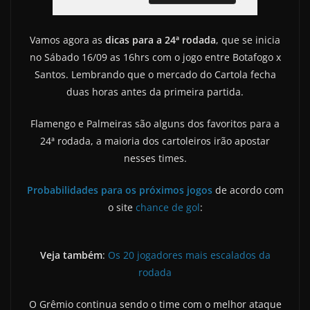
Vamos agora as
dicas para a 24ª rodada
, que se inicia
no Sábado 16/09 as 16hrs com o jogo entre Botafogo x
Santos. Lembrando que o mercado do Cartola fecha
duas horas antes da primeira partida.
Flamengo e Palmeiras são alguns dos favoritos para a
24ª rodada, a maioria dos cartoleiros irão apostar
nesses times.
Probabilidades para os próximos jogos
de acordo com
o site
chance de gol
:
Veja também
:
Os 20 jogadores mais escalados da
rodada
O Grêmio continua sendo o time com o melhor ataque