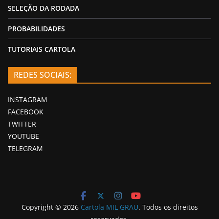
SELEÇÃO DA RODADA
PROBABILIDADES
TUTORIAIS CARTOLA
REDES SOCIAIS:
INSTAGRAM
FACEBOOK
TWITTER
YOUTUBE
TELEGRAM
Copyright © 2026
Cartola MIL GRAU
. Todos os direitos