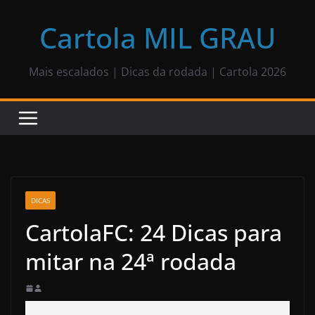
Pular
para
Cartola MIL GRAU
o
conteúdo
Mais escalados | Dicas da rodada | Cartola 2026
DICAS
CartolaFC: 24 Dicas para
mitar na 24ª rodada