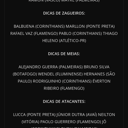
DICAS DE ZAGUEIROS:
BALBUENA (CORINTHIANS) MARLLON (PONTE PRETA)
RAFAEL VAZ (FLAMENGO) PABLO (CORINTHIANS) THIAGO
HELENO (ATLÉTICO-PR)
DICAS DE MEIAS:
ALEJANDRO GUERRA (PALMEIRAS) BRUNO SILVA
(BOTAFOGO) WENDEL (FLUMINENSE) HERNANES (SÃO
PAULO) RODRIGUINHO (CORINTHIANS) ÉVERTON
RIBEIRO (FLAMENGO)
DICAS DE ATACANTES:
LUCCA (PONTE PRETA) JÚNIOR DUTRA (AVAÍ) NEILTON
(VITÓRIA) PAOLO GUERRERO (FLAMENGO) JÔ