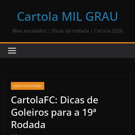
Pular
para
Cartola MIL GRAU
o
conteúdo
Mais escalados | Dicas da rodada | Cartola 2026
DICAS POR POSIÇÃO
CartolaFC: Dicas de
Goleiros para a 19ª
Rodada