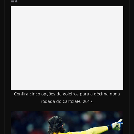
Confira cinco opções de goleiros para a décima nona
rodada do CartolaFC 2017.