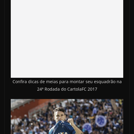
Confira dicas de meias para montar seu esquadrão na
24ª Rodada do CartolaFC 2017