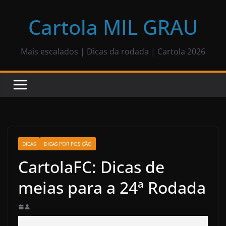
Pular
para
Cartola MIL GRAU
o
conteúdo
Mais escalados | Dicas da rodada | Cartola 2026
DICAS
DICAS POR POSIÇÃO
CartolaFC: Dicas de
meias para a 24ª Rodada