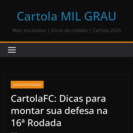
Pular
para
Cartola MIL GRAU
o
conteúdo
Mais escalados | Dicas da rodada | Cartola 2026
DICAS POR POSIÇÃO
CartolaFC: Dicas para
montar sua defesa na
16ª Rodada