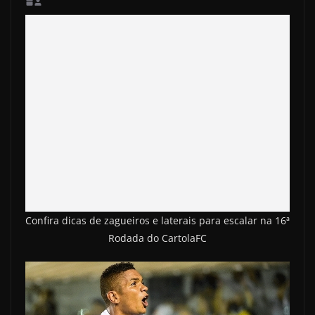
Confira dicas de zagueiros e laterais para escalar na 16ª
Rodada do CartolaFC