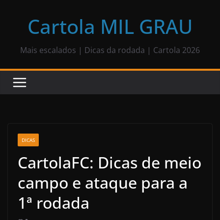
Pular
para
Cartola MIL GRAU
o
conteúdo
Mais escalados | Dicas da rodada | Cartola 2026
DICAS
CartolaFC: Dicas de meio
campo e ataque para a
1ª rodada