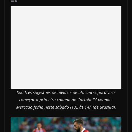
São três sugestões de meias e de atacantes para você
começar a primeira rodada do Cartola FC voando.
Mercado fecha neste sábado (13), às 14h (de Brasília).