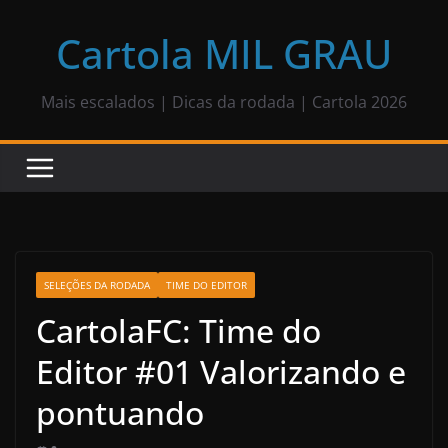
Pular
para
Cartola MIL GRAU
o
conteúdo
Mais escalados | Dicas da rodada | Cartola 2026
SELEÇÕES DA RODADA
TIME DO EDITOR
CartolaFC: Time do
Editor #01 Valorizando e
pontuando