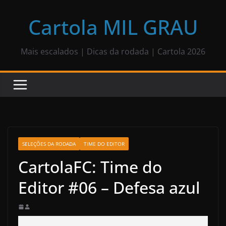
Pular
para
Cartola MIL GRAU
o
conteúdo
Mais escalados | Dicas da rodada | Cartola 2026
SELEÇÕES DA RODADA
TIME DO EDITOR
CartolaFC: Time do
Editor #06 – Defesa azul