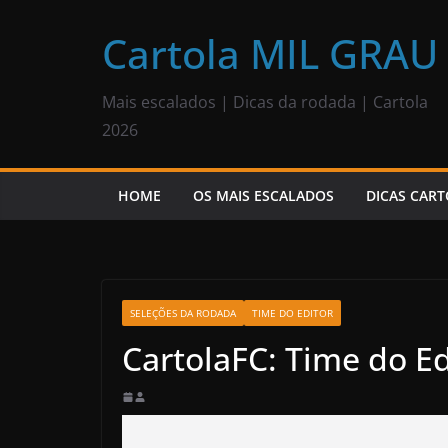
Pular
para
Cartola MIL GRAU
o
conteúdo
Mais escalados | Dicas da rodada | Cartola
2026
HOME
OS MAIS ESCALADOS
DICAS CART
SELEÇÕES DA RODADA
TIME DO EDITOR
CartolaFC: Time do E