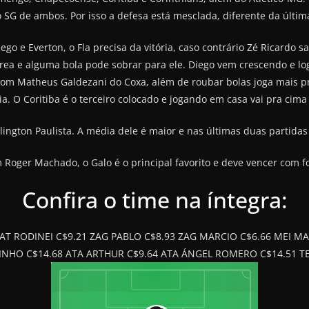
 SG de ambos. Por isso a defesa está mesclada, diferente da últi
o e Everton, o Fla precisa da vitória, caso contrário Zé Ricardo s
ea e alguma bola pode sobrar para ele. Diego vem crescendo e log
 com Matheus Galdezani do Coxa, além de roubar bolas joga mais 
ia. O Coritiba é o terceiro colocado e jogando em casa vai pra cima
lington Paulista. A média dele é maior e nas últimas duas partid
 Roger Machado, o Galo é o principal favorito e deve vencer com fol
Confira o time na íntegra:
LAT RODINEI C$9.21 ZAG PABLO C$8.93 ZAG MARCIO C$6.66 MEI M
BINHO C$14.68 ATA ARTHUR C$9.64 ATA ÁNGEL ROMERO C$14.51 