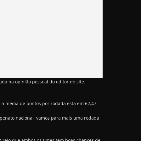
da na opinião pessoal do editor do site.
e a média de pontos por rodada está em 62,47.
ampenato nacional, vamos para mais uma rodada
. Creio que ambos os times tem boas chances de