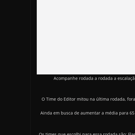
Acompanhe rodada a rodada a escalação d
O Time do Editor mitou na última rodada, for
Ainda em busca de aumentar a média para 65 p
Os times que escolhi para essa rodada são: Fl