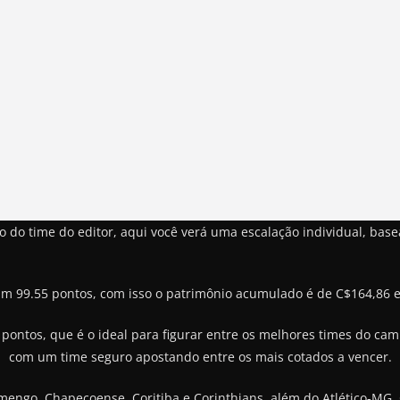
o time do editor, aqui você verá uma escalação individual, basea
am 99.55 pontos, com isso o patrimônio acumulado é de C$164,86 
ontos, que é o ideal para figurar entre os melhores times do c
com um time seguro apostando entre os mais cotados a vencer.
amengo, Chapecoense, Coritiba e Corinthians, além do Atlético-MG