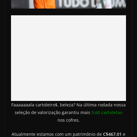
Faaaaaaala cartoleiro$, beleza? Na última rodada nossa
seleção de valorização garantiu mais
9,60 cartoletas
nos cofres.
Atualmente estamos com um patrimônio de
C$467,01
e