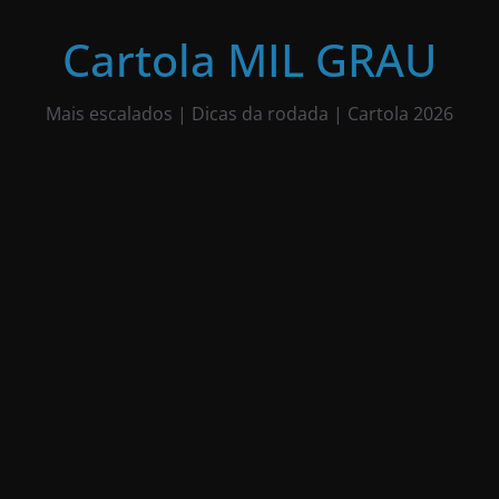
Pular
para
Cartola MIL GRAU
o
conteúdo
Mais escalados | Dicas da rodada | Cartola 2026