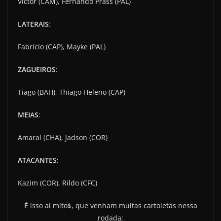
Victor (CAM), Fernando Prass (PAL)
LATERAIS
:
Fabrício (CAP), Mayke (PAL)
ZAGUEIROS
:
Tiago (BAH), Thiago Heleno (CAP)
MEIAS
:
Amaral (CHA), Jadson (COR)
ATACANTES:
Kazim (COR), Rildo (CFC)
É isso aí mito$, que venham muitas cartoletas nessa
rodada;