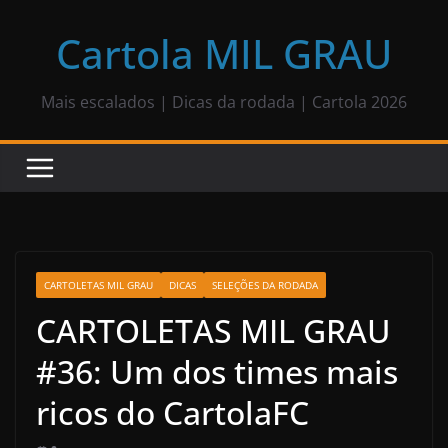
Pular
para
Cartola MIL GRAU
o
conteúdo
Mais escalados | Dicas da rodada | Cartola 2026
CARTOLETAS MIL GRAU
DICAS
SELEÇÕES DA RODADA
CARTOLETAS MIL GRAU
#36: Um dos times mais
ricos do CartolaFC