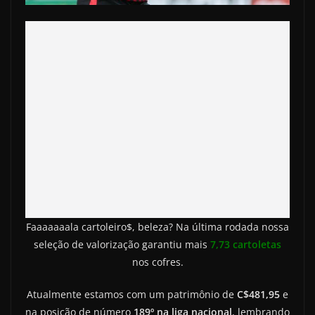
Faaaaaaala cartoleiro$, beleza? Na última rodada nossa
seleção de valorização garantiu mais
7,73 cartoletas
nos cofres.
Atualmente estamos com um patrimônio de
C$481,95
e
na posição de número
189º na liga nacional
, lembrando