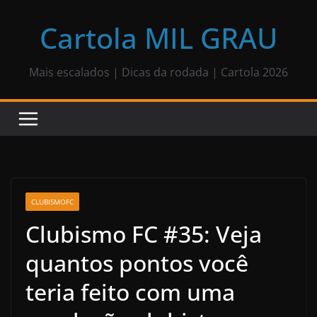
Pular
para
Cartola MIL GRAU
o
conteúdo
Mais escalados | Dicas da rodada | Cartola 2026
CLUBISMOFC
Clubismo FC #35: Veja
quantos pontos você
teria feito com uma