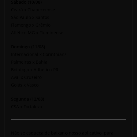
Sábado (10/08)
Ceará x Chapecoense
São Paulo x Santos
Flamengo x Grêmio
Atlético-MG x Fluminense
Domingo (11/08)
Internacional x Corinthians
Palmeiras x Bahia
Botafogo x Atlhético-PR
Avaí x Cruzeiro
Goiás x Vasco
Segunda (12/08)
CSA x Fortaleza
Não se esqueça de baixar o nosso aplicativo, para