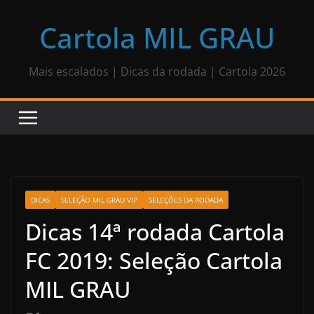
Pular
para
Cartola MIL GRAU
o
conteúdo
Mais escalados | Dicas da rodada | Cartola 2026
DICAS
SELEÇÃO MIL GRAU VIP
SELEÇÕES DA RODADA
Dicas 14ª rodada Cartola
FC 2019: Seleção Cartola
MIL GRAU