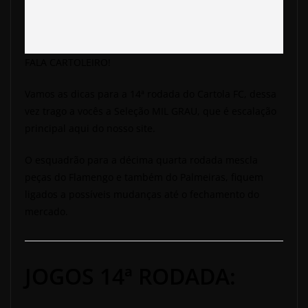
FALA CARTOLEIRO!
Vamos as dicas para a 14ª rodada do Cartola FC, dessa
vez trago a vocês a Seleção MIL GRAU, que é escalação
principal aqui do nosso site.
O esquadrão para a décima quarta rodada mescla
peças do Flamengo e também do Palmeiras, fiquem
ligados a possíveis mudanças até o fechamento do
mercado.
JOGOS 14ª RODADA: