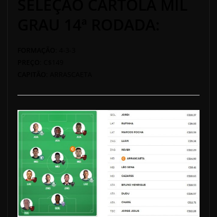
SELEÇÃO CARTOLA MIL
GRAU 14ª RODADA:
FORMAÇÃO
: 4-3-3
PREÇO
: C$149
CAPITÃO
: ARRASCAETA