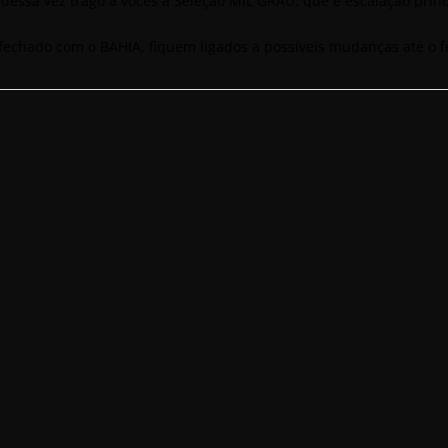
dessa vez trago a vocês a Seleção MIL GRAU, que é escalação princi
fechado com o BAHIA, fiquem ligados a possíveis mudanças até o