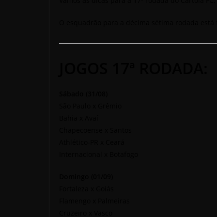
Vamos as dicas para a 17ª rodada do Cartola FC, 
O esquadrão para a décima sétima rodada está 
JOGOS 17ª RODADA:
Sábado (31/08)
São Paulo x Grêmio
Bahia x Avaí
Chapecoense x Santos
Athlético-PR x Ceará
Internacional x Botafogo
Domingo (01/09)
Fortaleza x Goiás
Flamengo x Palmeiras
Cruzeiro x Vasco