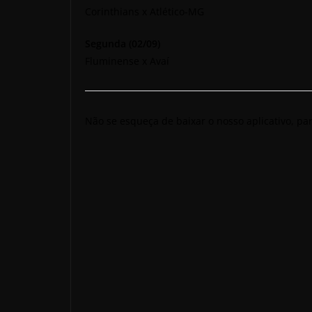
Corinthians x Atlético-MG
Segunda (02/09)
Fluminense x Avaí
Não se esqueça de baixar o nosso aplicativo, pa