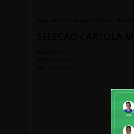
Agora, sem mais delongas, confira a escalação m
SELEÇÃO CARTOLA M
FORMAÇÃO
: 4-3-3
PREÇO
: C$143,61
CAPITÃO
: GILBERTO