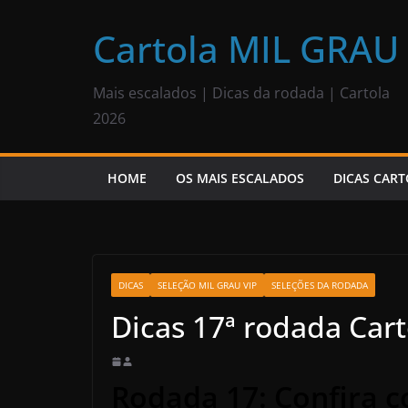
Pular
para
Cartola MIL GRAU
o
conteúdo
Mais escalados | Dicas da rodada | Cartola
2026
HOME
OS MAIS ESCALADOS
DICAS CART
DICAS
SELEÇÃO MIL GRAU VIP
SELEÇÕES DA RODADA
Dicas 17ª rodada Car
Rodada 17: Confira 