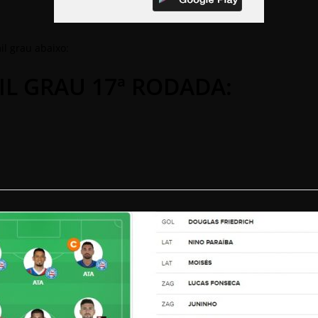
il grau abaixo:
IL GRAU 17ª RODADA: