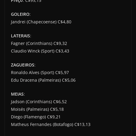
Preço
: C$95,15
GOLEIRO
:
Jandrei (Chapecoense) C$4,80
LATERAIS
:
Fagner (Corinthians) C$9,32
Claudio Winck (Sport) C$3,43
ZAGUEIROS
:
Ronaldo Alves (Sport) C$5,97
Edu Dracena (Palmeiras) C$5,06
MEIAS
:
Jadson (Corinthians) C$6,52
Moisés (Palmeiras) C$5,18
Diego (Flamengo) C$9,21
Matheus Fernandes (Botafogo) C$13,13