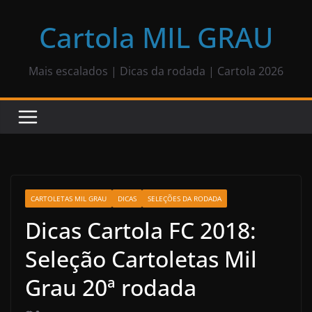
Pular
para
Cartola MIL GRAU
o
conteúdo
Mais escalados | Dicas da rodada | Cartola 2026
CARTOLETAS MIL GRAU
DICAS
SELEÇÕES DA RODADA
Dicas Cartola FC 2018:
Seleção Cartoletas Mil
Grau 20ª rodada