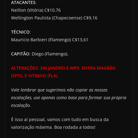
ATACANTES
:
Neilton (Vitória) C$10,76
Wellington Paulista (Chapecoense) C$9,16
TÉCNICO
:
Mauricio Barbieri (Flamengo) C$13,61
CAPITÃO
: Diego (Flamengo).
ALTERAÇÕES: SAI JANDREI E WP9, ENTRA MAGRÃO
(SPO), E VITINHO (FLA).
Vale lembrar que sugerimos não copiar as nossas
escalações, use apenas como base para formar sua própria
escalação
.
É isso aí pessoal, vamos com tudo em busca da
valorização máxima. Boa rodada a todos!