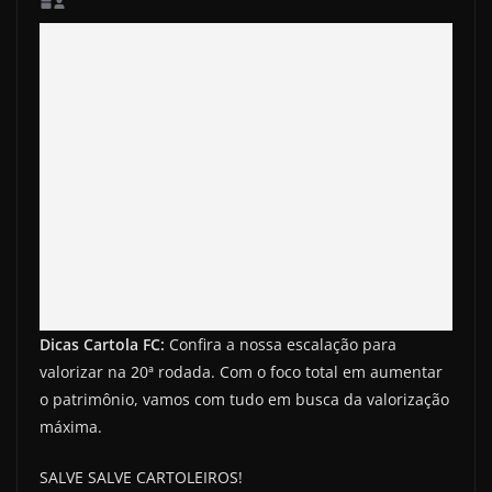
Dicas Cartola FC:
Confira a nossa escalação para
valorizar na 20ª rodada. Com o foco total em aumentar
o patrimônio, vamos com tudo em busca da valorização
máxima.
SALVE SALVE CARTOLEIROS!