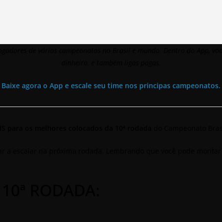
 jogadores de vários campeonatos no Brasil e mundo.
Dentro do App, voc
dinheiro, e também ligas pagas.
Baixe agora o App e escale seu time nos principas campeonatos.
IS para os melhores colocados da 10ª rodada
do Campeonato Brasi
dar a escalar na próxima rodada. Lembrando que você pode montar 
 10ª RODADA: