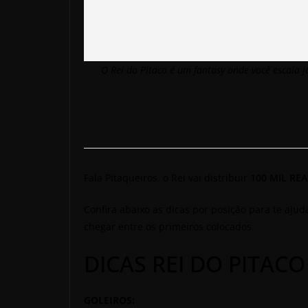
O Rei do Pitaco é um fantasy onde você escala
Fala Pitaqueiros, o
Rei vai distribuir
100 MIL REA
Confira abaixo as dicas por posição para te aju
chegar entre os primeiros colocados.
DICAS REI DO PITACO
GOLEIROS: