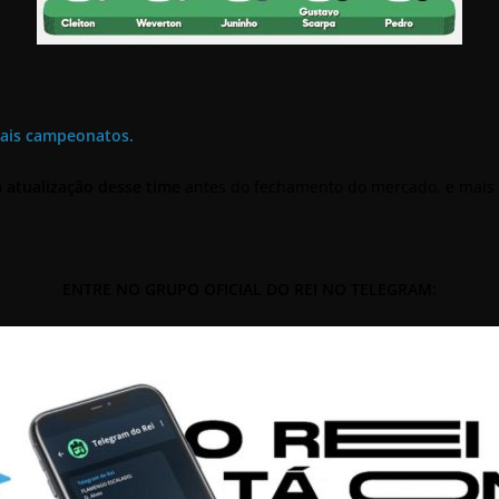
pais campeonatos.
 atualização desse time
antes do fechamento do mercado, e mais 
ENTRE NO GRUPO OFICIAL DO REI NO TELEGRAM: