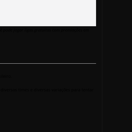
ê pode jogar ligas gratuitas com premiações em
leiro.
diversos times e diversas variações para tentar