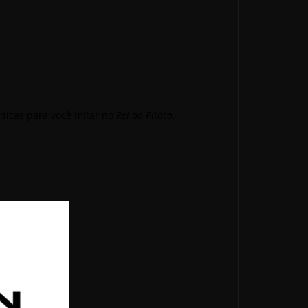
dicas para você mitar no
Rei do Pitaco
.