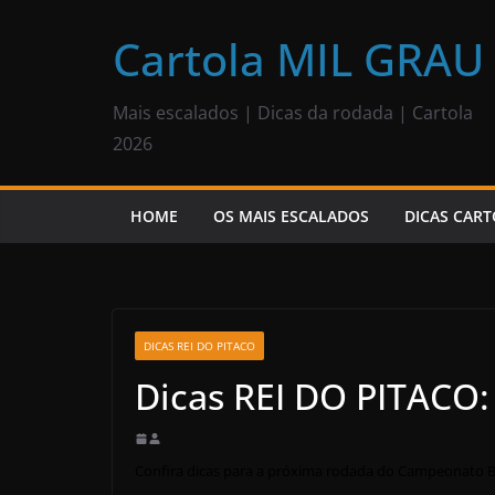
Pular
para
Cartola MIL GRAU
o
conteúdo
Mais escalados | Dicas da rodada | Cartola
2026
HOME
OS MAIS ESCALADOS
DICAS CART
DICAS REI DO PITACO
Dicas REI DO PITACO:
Confira dicas para a próxima rodada do Campeonato Bra