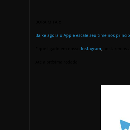
BORA MITAR!
Baixe agora o App e escale seu time nos princi
Fique ligado em nosso
Instagram
,
postaremos a
Até a próxima rodada!