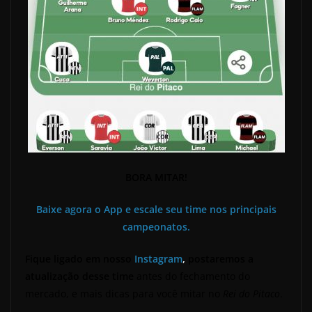
BORA MITAR!
Baixe agora o App e escale seu time nos principais
campeonatos.
Fique ligado em nosso
Instagram
,
postaremos a
atualização desse time
antes do fechamento do
mercado, e mais dicas para você mitar no
Rei do Pitaco
.