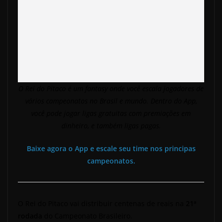
O Rei do Pitaco é um fantasy onde você escala jogadores de
vários campeonatos no Brasil e mundo.
Dentro do App,
você pode jogar ligas gratuitas com premiações em
dinheiro, e também ligas pagas.
Baixe agora o App e escale seu time nos principas
campeonatos.
O Rei do Pitaco
vai distribuir centenas de reais na
21ª
rodada
do Campeonato Brasileiro.