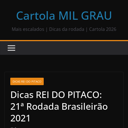
Pular
para
Cartola MIL GRAU
o
conteúdo
Mais escalados | Dicas da rodada | Cartola 2026
DICAS REI DO PITACO
Dicas REI DO PITACO:
21ª Rodada Brasileirão
2021