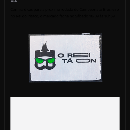
Confira dicas para a próxima rodada do Campeonato Brasileiro
no Rei do Pitaco, o mercado fecha no Sábado 18/09 às 16h59.