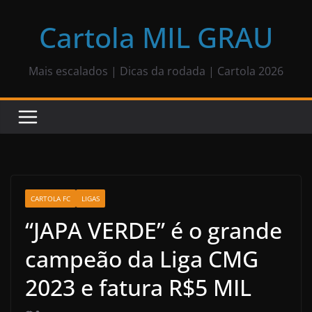
Pular
para
Cartola MIL GRAU
o
conteúdo
Mais escalados | Dicas da rodada | Cartola 2026
CARTOLA FC
LIGAS
“JAPA VERDE” é o grande
campeão da Liga CMG
2023 e fatura R$5 MIL