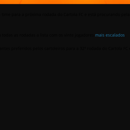
 time para a próxima rodada do Cartola FC e está procurando pela
todas as rodadas a lista com os vinte jogadores
mais escalados
.
tacantes preferidos pelos cartoleiros para a 32ª rodada do Cartola