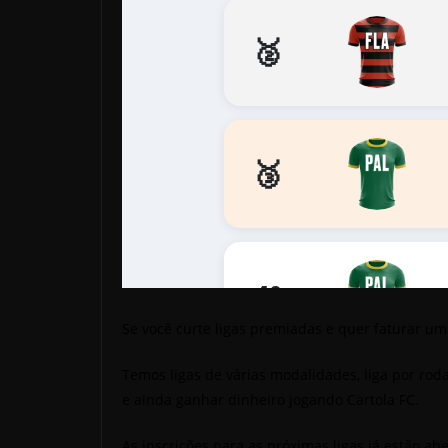
Se você curte ligas premiadas e quer faturar uma
Temos ligas de várias modalidades, liga por roda
e ainda ganhar dinheiro jogando Cartola FC.
As inscrições para as próximas ligas já estão ab