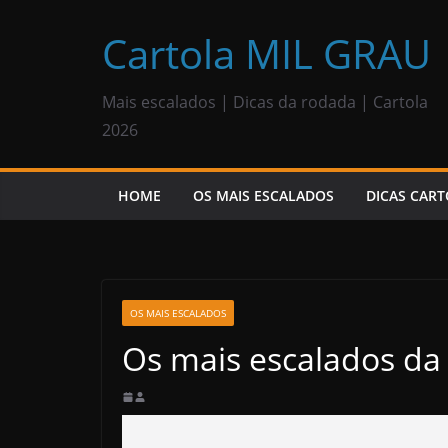
Pular
para
Cartola MIL GRAU
o
conteúdo
Mais escalados | Dicas da rodada | Cartola
2026
HOME
OS MAIS ESCALADOS
DICAS CART
OS MAIS ESCALADOS
Os mais escalados da 