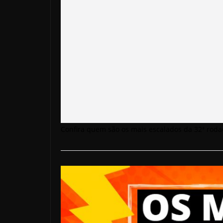
Confira quem são os mais escalados da 32ª roda