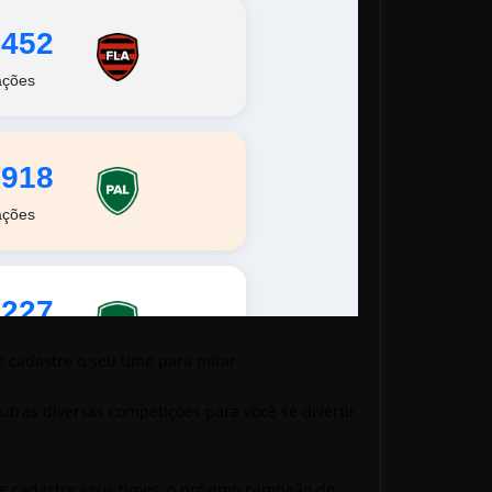
e cadastre o seu time para mitar.
outras diversas competições para você se divertir
ia e cadastre seus times, o próximo campeão de