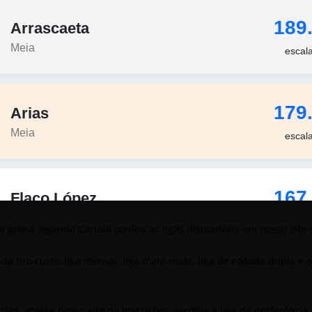
 grana jogando Cartola confira as ligas disponíveis em nosso site 
da tiro curto, liga mensal, liga mata-mata, liga de rodada dupla e 
ertas, acesse nosso site de inscrições, escolha a liga de preferênc