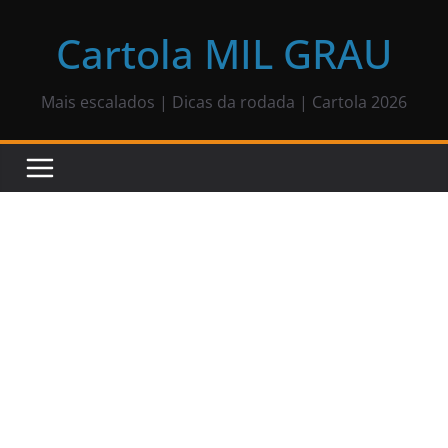
Pular
para
Cartola MIL GRAU
o
conteúdo
Mais escalados | Dicas da rodada | Cartola 2026