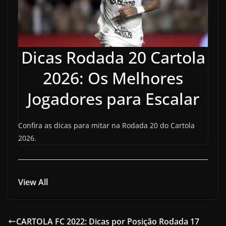
Dicas Rodada 20 Cartola
2026: Os Melhores
Jogadores para Escalar
Confira as dicas para mitar na Rodada 20 do Cartola
2026.
View All
CARTOLA FC 2022: Dicas por Posição Rodada 17