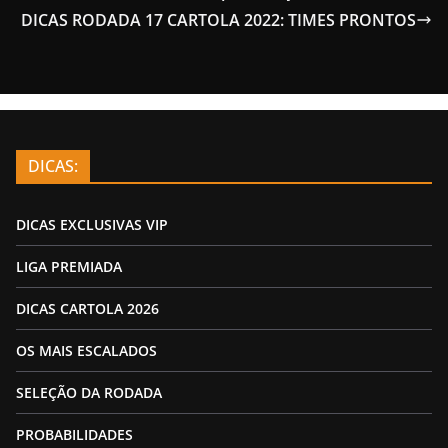
DICAS RODADA 17 CARTOLA 2022: TIMES PRONTOS
DICAS:
DICAS EXCLUSIVAS VIP
LIGA PREMIADA
DICAS CARTOLA 2026
OS MAIS ESCALADOS
SELEÇÃO DA RODADA
PROBABILIDADES