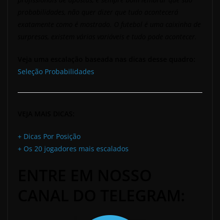
probabilidades, não quer dizer que tudo acontecerá
exatamente como é mostrado. O futebol é uma caixinha de
surpresas, existem várias variáveis e tudo pode acontecer.
Veja uma escalação baseada nas dicas desse quadro:
Seleção Probabilidades
VEJA MAIS DICAS:
+ Dicas Por Posição
+ Os 20 jogadores mais escalados
ENTRE EM NOSSO
CANAL DO TELEGRAM: