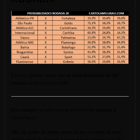
É isso aí galera, essas são as
probabilidades da 20ª
rodada
do Brasileirão 2020.
Boa mitagem a todos e que os números estejam a
nosso favor!
Obs
: Os dados da tabela acima foram retirados de sites
profissionais de apostas, é sempre bom lembrar que são