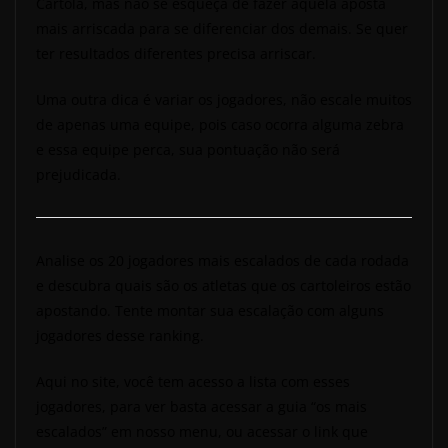
Cartola, mas não se esqueça de fazer aquela aposta
mais arriscada para se diferenciar dos demais. Se quer
ter resultados diferentes precisa arriscar.
Uma outra dica é variar os jogadores, não escale muitos
de apenas uma equipe, pois caso ocorra alguma zebra
e essa equipe perca, sua pontuação não será
prejudicada.
Analise os 20 jogadores mais escalados de cada rodada
e descubra quais são os atletas que os cartoleiros estão
apostando. Tente montar sua escalação com alguns
jogadores desse ranking.
Aqui no site, você tem acesso a lista com esses
jogadores, para ver basta acessar a guia “os mais
escalados” em nosso menu, ou acessar o link que