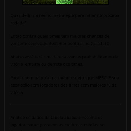
Quer definir a melhor estratégia para mitar na próxima
rodada?
Então confira quais times tem maiores chances de
vencer e consequentemente pontuar no CartolaFC.
Abaixo você terá uma tabela com as probabilidades de
vitória, empate ou derrota dos times.
Para ir bem na próxima rodada sugiro que MESCLE sua
escalação com jogadores dos times com maiores % de
vitória.
Analise os dados da tabela abaixo e escolha os
jogadores que possuem as melhores médias no