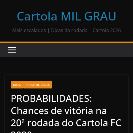
Pular
para
Cartola MIL GRAU
o
conteúdo
Mais escalados | Dicas da rodada | Cartola 2026
DICAS
PROBABILIDADES
PROBABILIDADES:
Chances de vitória na
20ª rodada do Cartola FC