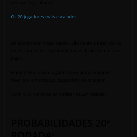
deixarei logo abaixo.
Os 20 jogadores mais escalados
De acordo com nossa tabela,
São Paulo e Inter
são os
times com maiores probabilidades de vitória em seus
jogos.
Fiquem de olho em jogadores de outras equipes
favoritas, e monte seu esquadrão da mitagem.
Confira os números para
mitar na 20ª rodada!
PROBABILIDADES 20ª
RODADA: