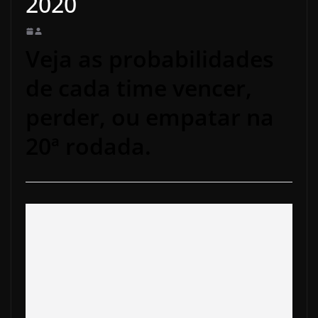
2020
Veja as probabilidades
de cada time vencer,
perder, ou empatar na
20ª rodada.