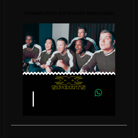
PROBABILIDAES #22 RODADA BRASILEIRÃO