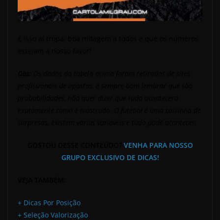
É isso aí tropa, boa mitagem a todos e que os números
estejam a nosso favor!
Obs:
Os dados da tabela acima foram retirados de sites
profissionais de apostas, é sempre bom lembrar que são
probabilidades, não quer dizer que tudo acontecerá
exatamente como é mostrado. O futebol é uma caixinha de
surpresas, existem várias variáveis e tudo pode acontecer.
GOSTOU DESSE CONTEÚDO?
VENHA PARA NOSSO
GRUPO EXCLUSIVO DE DICAS!
VEJA TAMBÉM:
+ Dicas Por Posição
+ Seleção Valorização