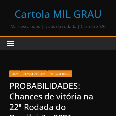
Pular
para
Cartola MIL GRAU
o
conteúdo
Mais escalados | Dicas da rodada | Cartola 2026
DICAS
DICAS DE APOSTAS
PROBABILIDADES
PROBABILIDADES:
Chances de vitória na
22ª Rodada do