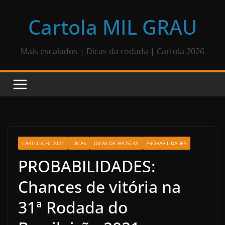
Pular
para
Cartola MIL GRAU
o
conteúdo
Mais escalados | Dicas da rodada | Cartola 2026
CARTOLA FC 2021
DICAS
DICAS DE APOSTAS
PROBABILIDADES
PROBABILIDADES:
Chances de vitória na
31ª Rodada do