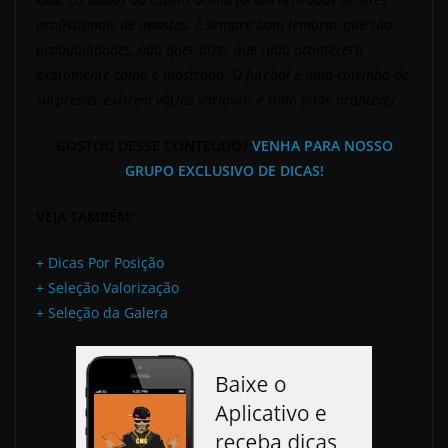
profissionais de apostas, é sempre bom lembrar que são
probabilidades, não quer dizer que tudo acontecerá
exatamente como é mostrado. O futebol é uma caixinha de
surpresas, existem várias variáveis e tudo pode acontecer.
GOSTOU DESSE CONTEÚDO?
VENHA PARA NOSSO
GRUPO EXCLUSIVO DE DICAS!
VEJA TAMBÉM:
+ Dicas Por Posição
+ Seleção Valorização
+ Seleção da Galera