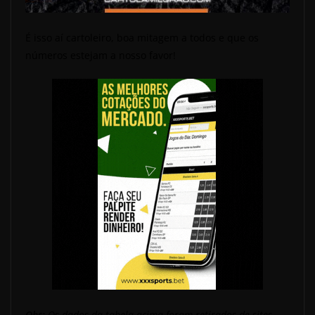
É isso aí cartoleiro, boa mitagem a todos e que os
números estejam a nosso favor!
Obs:
Os dados da tabela acima foram retirados de sites