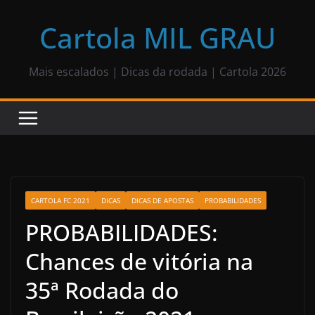
Pular
para
Cartola MIL GRAU
o
conteúdo
Mais escalados | Dicas da rodada | Cartola 2026
CARTOLA FC 2021
DICAS
DICAS DE APOSTAS
PROBABILIDADES
PROBABILIDADES:
Chances de vitória na
35ª Rodada do