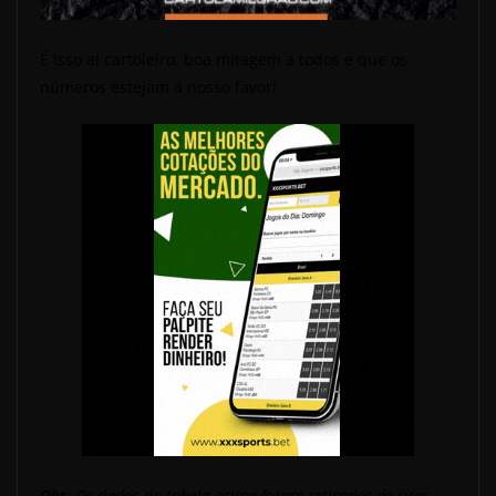
É isso aí cartoleiro, boa mitagem a todos e que os
números estejam a nosso favor!
Obs:
Os dados da tabela acima foram retirados de sites