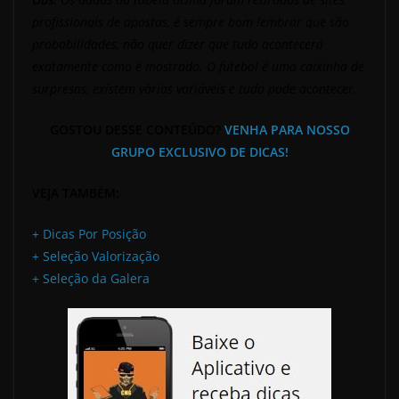
profissionais de apostas, é sempre bom lembrar que são
probabilidades, não quer dizer que tudo acontecerá
exatamente como é mostrado. O futebol é uma caixinha de
surpresas, existem várias variáveis e tudo pode acontecer.
GOSTOU DESSE CONTEÚDO?
VENHA PARA NOSSO
GRUPO EXCLUSIVO DE DICAS!
VEJA TAMBÉM:
+ Dicas Por Posição
+ Seleção Valorização
+ Seleção da Galera